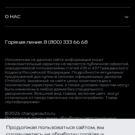
О НАС
Горячая линия: 8 (800) 333 66 68
Изложенная на данном сайте информация носит
ознакомительный характер не является публичной офертой,
определяемой положениями статей 435 и 437 Гражданского
Кодекса Российской Федерации. Подробности актуальных
предложений доступны в салонах официальных дилеров
CHANGAN. Указанные на сайте цены, комплектации и
технические характеристики, а также условия гарантии могут
быть изменены в любое время без специального
уведомления. Внешний вид товара, включая цвет, могут
отличаться от представленных на фотографиях. Товар
сертифицирован.
©2026 changanauto.ru
Политика в отношении обработки персональных
данных
Продолжая пользоваться сайтом, вы
Политика конфиденциальности
Согласие на обработку персональных данных
соглашаетесь на обработку cookies и