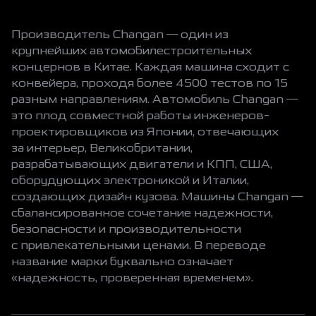
Шатуны
Поршни
управления)
Поршневые пальцы
Коленчатый вал
Масляный поддон
Производитель Changan — один из
Шатуны
Впускной коллектор
крупнейших автомобилестроительных
Поршневые пальцы
Шкив
концернов в Китае. Каждая машина сходит с
Масляный поддон
Маховик
конвейера, проходя более 4500 тестов по 15
Впускной коллектор
разным направлениям. Автомобиль Changan —
Шкив
это плод совместной работы инженеров-
Маховик
проектировщиков из Японии, отвечающих
за интерьер, Великобритании,
разрабатывающих двигатели и КПП, США,
оборудующих электроникой и Италии,
создающих дизайн кузова. Машины Changan —
сбалансированное сочетание надежности,
безопасности и производительности
с привлекательными ценами. В переводе
название марки буквально означает
«надежность, проверенная временем».