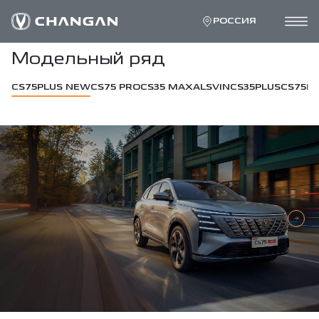
РОССИЯ
Модельный ряд
CS75PLUS NEW
CS75 PRO
CS35 MAX
ALSVIN
CS35PLUS
CS75PL