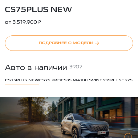
CS75PLUS NEW
₽
от
3,519,900
ПОДРОБНЕЕ О МОДЕЛИ
Авто в наличии
3907
CS75PLUS NEW
CS75 PRO
CS35 MAX
ALSVIN
CS35PLUS
CS75PL